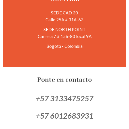
SEDE CAD 30
Calle 25A # 31A-63
SEDE NORTH POINT
Carrera 7 # 156-80 local 9A
Bogotá - Colombia
Ponte en contacto
+57 3133475257
+57 6012683931