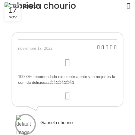
Gabriela chourio
17
NOV
noviembre 17, 2022
10000% recomendado excelente atento y lo mejor es la
comida deliciosaa😍🥰😍🥰😍🥰
Gabriela chourio