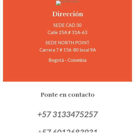
Dirección
SEDE CAD 30
Calle 25A # 31A-63
SEDE NORTH POINT
Carrera 7 # 156-80 local 9A
Bogotá - Colombia
Ponte en contacto
+57 3133475257
+57 6012683931