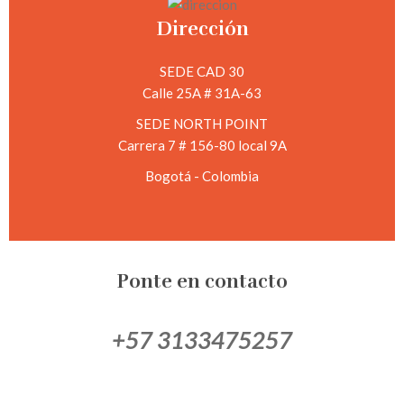
Dirección
SEDE CAD 30
Calle 25A # 31A-63
SEDE NORTH POINT
Carrera 7 # 156-80 local 9A
Bogotá - Colombia
Ponte en contacto
+57 3133475257
+57 6012683931