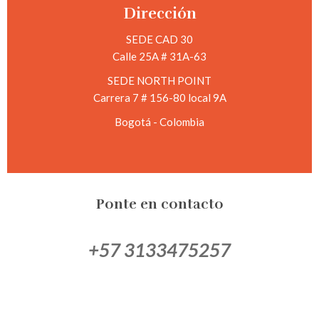
Dirección
SEDE CAD 30
Calle 25A # 31A-63
SEDE NORTH POINT
Carrera 7 # 156-80 local 9A
Bogotá - Colombia
Ponte en contacto
+57 3133475257
+57 6012683931